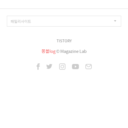
TISTORY
쫑블log
© Magazine Lab