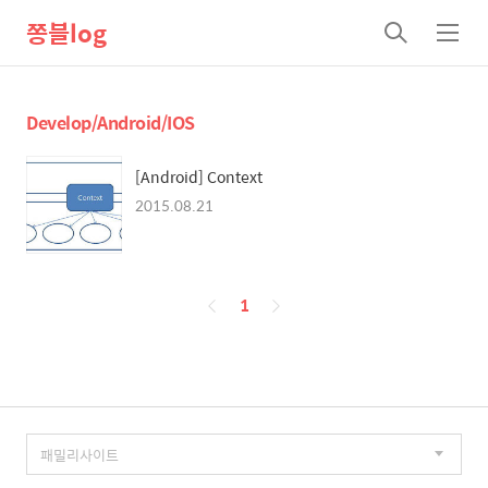
쫑블log
검
메
색
뉴
Develop/Android/IOS
[Android] Context
2015.08.21
페
1
이
징