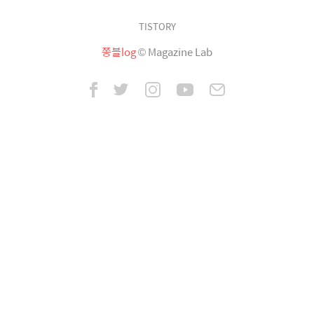
TISTORY
쫑블log
© Magazine Lab