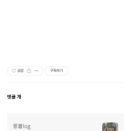
공감
구독하기
댓
댓글
개
글
영
역
쫑블log