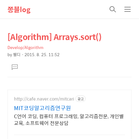
쫑블log
검
메
색
뉴
[Algorithm] Arrays.sort()
상
본
문
세
Develop/Algorithm
제
컨
by
웽디
2015. 8. 25. 11:52
목
본
텐
댓
문
츠
글
달
기
http://cafe.naver.com/mitcari
광고
MIT코딩알고리즘연구원
C언어 코딩, 컴퓨터 프로그래밍, 알고리즘전문, 개인별
교육, 소프트웨어 전문상담